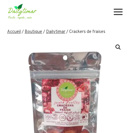
Aller
au
contenu
Accueil
/
Boutique
/
Dailytimar
/
Crackers de fraises