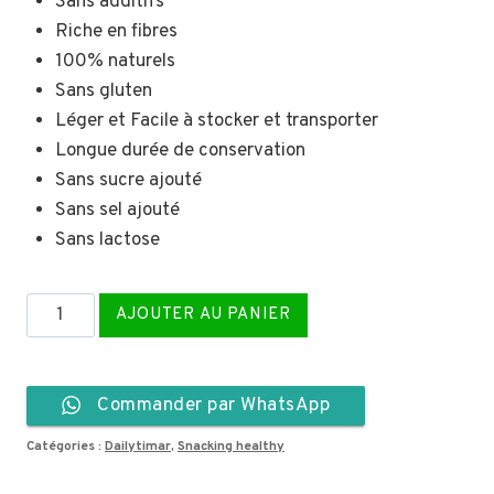
Sans additifs
Riche en fibres
100% naturels
Sans gluten
Léger et Facile à stocker et transporter
Longue durée de conservation
Sans sucre ajouté
Sans sel ajouté
Sans lactose
quantité
AJOUTER AU PANIER
de
Crackers
de
Commander par WhatsApp
fraises
Catégories :
Dailytimar
,
Snacking healthy