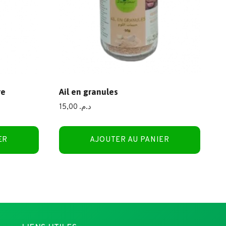
re
Ail en granules
15,00
د.م.
ER
AJOUTER AU PANIER