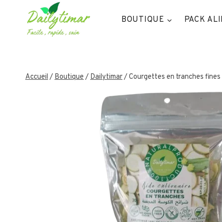
Aller
au
BOUTIQUE
PACK AL
contenu
Accueil
/
Boutique
/
Dailytimar
/
Courgettes en tranches fines