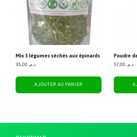
Mix 3 légumes séchés aux épinards
Poudre de
35,00
د.م.
57,00
د.م.
AJOUTER AU PANIER
A