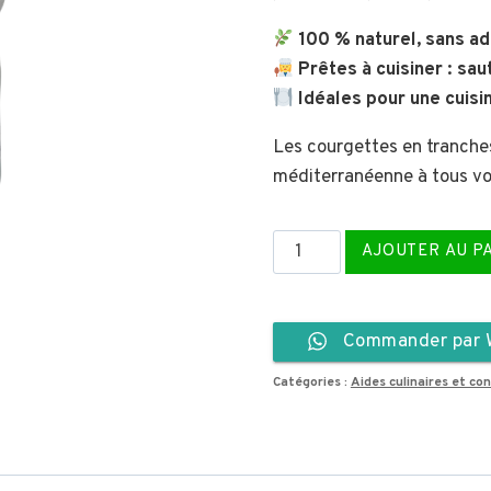
100 % naturel, sans ad
Prêtes à cuisiner : sa
Idéales pour une cuisi
Les courgettes en tranches
méditerranéenne à tous vos
quantité
AJOUTER AU P
de
Courgettes
en
Commander par 
tranches
Catégories :
Aides culinaires et c
fines