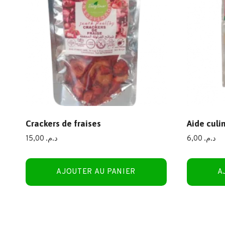
Crackers de fraises
Aide cul
15,00
د.م.
6,00
د.م.
AJOUTER AU PANIER
A