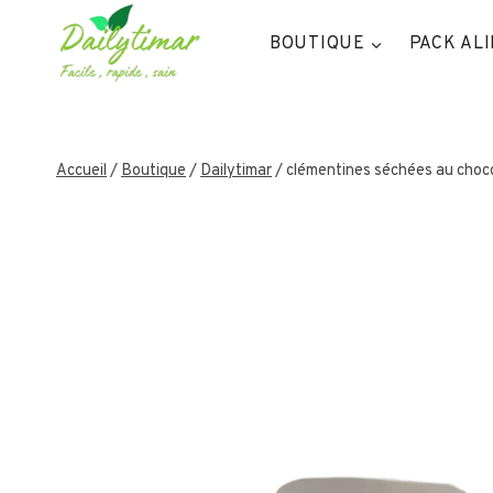
Aller
au
BOUTIQUE
PACK AL
contenu
Accueil
/
Boutique
/
Dailytimar
/
clémentines séchées au choc