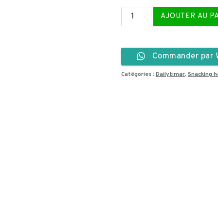
quantité
AJOUTER AU P
de
clémentines
séchées
Commander par 
au
Catégories :
Dailytimar
,
Snacking h
chocolat