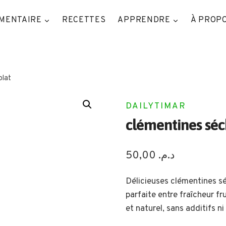
IMENTAIRE
RECETTES
APPRENDRE
À PROP
olat
DAILYTIMAR
clémentines séc
50,00
د.م.
Délicieuses clémentines sé
parfaite entre fraîcheur fr
et naturel, sans additifs ni